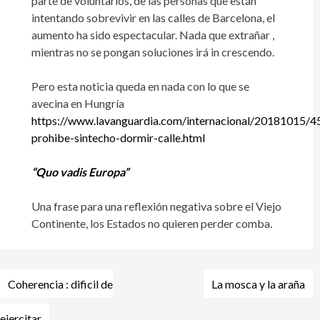
parte de voluntarios, de las personas que están
intentando sobrevivir en las calles de Barcelona, el
aumento ha sido espectacular. Nada que extrañar ,
mientras no se pongan soluciones irá in crescendo.
Pero esta noticia queda en nada con lo que se
avecina en Hungría
https://www.lavanguardia.com/internacional/20181015/
prohibe-sintecho-dormir-calle.html
“Quo vadis Europa”
Una frase para una reflexión negativa sobre el Viejo
Continente, los Estados no quieren perder comba.
Navegación
Coherencia : dificil de
La mosca y la araña
de
entradas
ejercitar