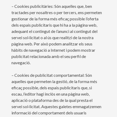
– Cookies publicitàries: Són aquelles que, ben
tractades per nosaltres o per tercers, ens permeten
gestionar de la forma més eficaç possible l’oferta
dels espais publicitaris que hi ha a la pàgina web,
adequant el contingut de l’anunci al contingut del
servei sol·licitat o al ús que realitzi de la nostra
pàgina web. Per això podem analitzar els seus
hàbits de navegació a Internet i podem mostrar
publicitat relacionada amb el seu perfil de
navegació.
– Cookies de publicitat comportamental: Són
aquelles que permeten la gestió, de la forma més
eficaç possible, dels espais publicitaris que, si
escau, l’editor hagi inclòs en una pàgina web,
aplicació o plataforma des de la qual presta el
servei sol·licitat. Aquestes galetes emmagatzemen
informació del comportament dels usuaris