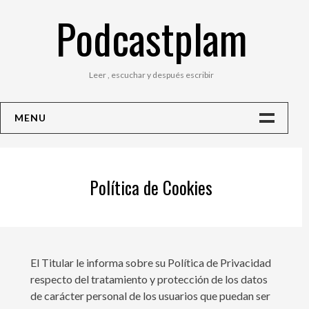
Saltar
Podcastplam
al
contenido
Leer , escuchar y después escribir
MENU
Inicio
Más Vale Curar Que Copiar
Política de Cookies
Política De Privacidad
El Titular le informa sobre su Política de Privacidad
respecto del tratamiento y protección de los datos
de carácter personal de los usuarios que puedan ser